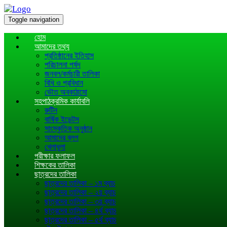
Toggle navigation
হোম
আমাদের তথ্য
প্রতিষ্ঠানের ইতিহাস
পরিচালনা পর্ষদ
জনবল/কর্মচারী তালিকা
বিধি ও প্রবিধান
ভৌত অবকাঠামো
সহপাঠক্রমিক কার্যাবলি
রুটিন
বার্ষিক ইভেন্টস
সাংস্কৃতিক অনুষ্ঠান
আমাদের ব্লগ
খেলাধূলা
পরীক্ষার ফলাফল
শিক্ষকের তালিকা
ছাত্রদের তালিকা
ছাত্রদের তালিকা – ১ম ব্যাচ
ছাত্রদের তালিকা – ২য় ব্যাচ
ছাত্রদের তালিকা – ৩য় ব্যাচ
ছাত্রদের তালিকা – ৪র্থ ব্যাচ
ছাত্রদের তালিকা – ৫র্থ ব্যাচ