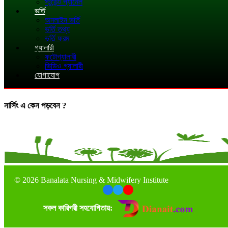
স্টুডেন্ট প্যানেল
ভর্তি
অনলাইন ভর্তি
ভর্তি তথ্য
ভর্তি ফরম
গ্যালারী
ফটোগ্যালারী
ভিডিও গ্যালারী
যোগাযোগ
নার্সিং এ কেন পড়বেন ?
©
2026 Banalata Nursing & Midwifery Institute
সকল কারিগরী সহযোগিতায়: