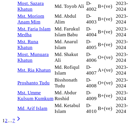
Most. Sazara
D-
2023-
Md. Toyob Ali
B+(ve)
Khatun
4002
2024
Mst. Moriom
Md. Abdul
D-
2023-
B+(ve)
Anam Mim
Alim
4003
2024
Mst. Faria Islam
Md. Farukul
D-
2023-
B+(ve)
Medha
Islam Babu
4004
2024
Mst. Runa
Md. Anarul
D-
2023-
B+(ve)
Khatun
Islam
4005
2024
Most. Munuara
Md. Shakut
D-
2023-
O+(ve)
Khatun
Ali
4006
2024
Md. Rofiqul
D-
2023-
Mst. Ria Khatun
A+(ve)
Islam
4007
2024
Bisshonath
D-
2023-
Proshanto Tudu
O+(ve)
Tudu
4008
2024
Mst. Umme
Md. Abdur
D-
2023-
B+(ve)
Kulsum Kumkum
Roshid
4009
2024
Md. Ketabul
D-
2023-
Md. Arif Islam
B+(ve)
Islam
4010
2024
1
2
…
7