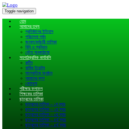
Toggle navigation
হোম
আমাদের তথ্য
প্রতিষ্ঠানের ইতিহাস
পরিচালনা পর্ষদ
জনবল/কর্মচারী তালিকা
বিধি ও প্রবিধান
ভৌত অবকাঠামো
সহপাঠক্রমিক কার্যাবলি
রুটিন
বার্ষিক ইভেন্টস
সাংস্কৃতিক অনুষ্ঠান
আমাদের ব্লগ
খেলাধূলা
পরীক্ষার ফলাফল
শিক্ষকের তালিকা
ছাত্রদের তালিকা
ছাত্রদের তালিকা – ১ম ব্যাচ
ছাত্রদের তালিকা – ২য় ব্যাচ
ছাত্রদের তালিকা – ৩য় ব্যাচ
ছাত্রদের তালিকা – ৪র্থ ব্যাচ
ছাত্রদের তালিকা – ৫র্থ ব্যাচ