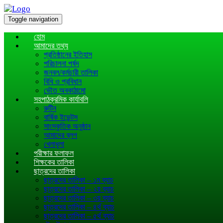
Toggle navigation
হোম
আমাদের তথ্য
প্রতিষ্ঠানের ইতিহাস
পরিচালনা পর্ষদ
জনবল/কর্মচারী তালিকা
বিধি ও প্রবিধান
ভৌত অবকাঠামো
সহপাঠক্রমিক কার্যাবলি
রুটিন
বার্ষিক ইভেন্টস
সাংস্কৃতিক অনুষ্ঠান
আমাদের ব্লগ
খেলাধূলা
পরীক্ষার ফলাফল
শিক্ষকের তালিকা
ছাত্রদের তালিকা
ছাত্রদের তালিকা – ১ম ব্যাচ
ছাত্রদের তালিকা – ২য় ব্যাচ
ছাত্রদের তালিকা – ৩য় ব্যাচ
ছাত্রদের তালিকা – ৪র্থ ব্যাচ
ছাত্রদের তালিকা – ৫র্থ ব্যাচ