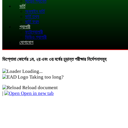
স্টুডেন্ট প্যানেল
ভর্তি
অনলাইন ভর্তি
ভর্তি তথ্য
ভর্তি ফরম
গ্যালারী
ফটোগ্যালারী
ভিডিও গ্যালারী
যোগাযোগ
ডিপ্লোমা কোর্সের ১ম, ২য় এবং ৩য় বর্ষের চূড়ান্ত পরীক্ষার নির্দেশনাসমূহ
Loading...
Taking too long?
Reload document
|
Open in new tab