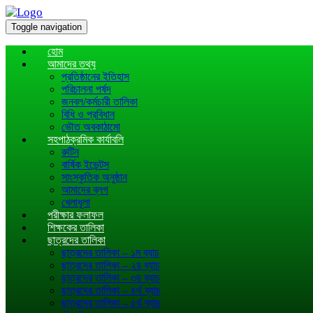
Toggle navigation
হোম
আমাদের তথ্য
প্রতিষ্ঠানের ইতিহাস
পরিচালনা পর্ষদ
জনবল/কর্মচারী তালিকা
বিধি ও প্রবিধান
ভৌত অবকাঠামো
সহপাঠক্রমিক কার্যাবলি
রুটিন
বার্ষিক ইভেন্টস
সাংস্কৃতিক অনুষ্ঠান
আমাদের ব্লগ
খেলাধূলা
পরীক্ষার ফলাফল
শিক্ষকের তালিকা
ছাত্রদের তালিকা
ছাত্রদের তালিকা – ১ম ব্যাচ
ছাত্রদের তালিকা – ২য় ব্যাচ
ছাত্রদের তালিকা – ৩য় ব্যাচ
ছাত্রদের তালিকা – ৪র্থ ব্যাচ
ছাত্রদের তালিকা – ৫র্থ ব্যাচ