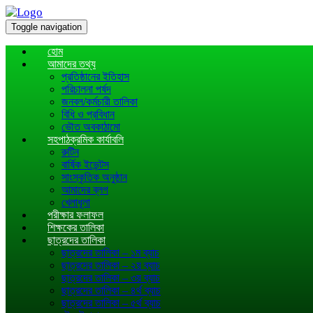
Toggle navigation
হোম
আমাদের তথ্য
প্রতিষ্ঠানের ইতিহাস
পরিচালনা পর্ষদ
জনবল/কর্মচারী তালিকা
বিধি ও প্রবিধান
ভৌত অবকাঠামো
সহপাঠক্রমিক কার্যাবলি
রুটিন
বার্ষিক ইভেন্টস
সাংস্কৃতিক অনুষ্ঠান
আমাদের ব্লগ
খেলাধূলা
পরীক্ষার ফলাফল
শিক্ষকের তালিকা
ছাত্রদের তালিকা
ছাত্রদের তালিকা – ১ম ব্যাচ
ছাত্রদের তালিকা – ২য় ব্যাচ
ছাত্রদের তালিকা – ৩য় ব্যাচ
ছাত্রদের তালিকা – ৪র্থ ব্যাচ
ছাত্রদের তালিকা – ৫র্থ ব্যাচ