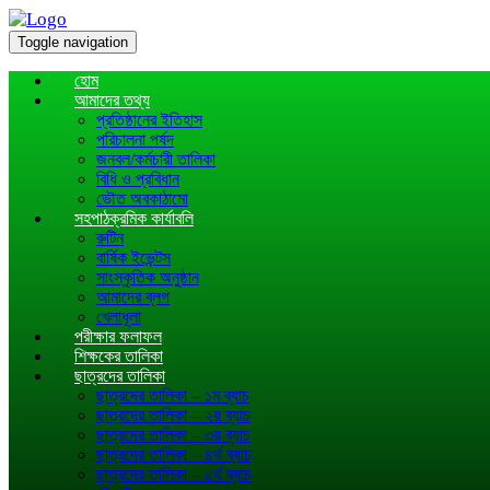
Toggle navigation
হোম
আমাদের তথ্য
প্রতিষ্ঠানের ইতিহাস
পরিচালনা পর্ষদ
জনবল/কর্মচারী তালিকা
বিধি ও প্রবিধান
ভৌত অবকাঠামো
সহপাঠক্রমিক কার্যাবলি
রুটিন
বার্ষিক ইভেন্টস
সাংস্কৃতিক অনুষ্ঠান
আমাদের ব্লগ
খেলাধূলা
পরীক্ষার ফলাফল
শিক্ষকের তালিকা
ছাত্রদের তালিকা
ছাত্রদের তালিকা – ১ম ব্যাচ
ছাত্রদের তালিকা – ২য় ব্যাচ
ছাত্রদের তালিকা – ৩য় ব্যাচ
ছাত্রদের তালিকা – ৪র্থ ব্যাচ
ছাত্রদের তালিকা – ৫র্থ ব্যাচ