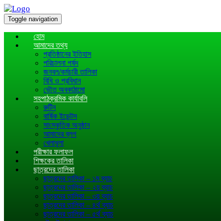
Toggle navigation
হোম
আমাদের তথ্য
প্রতিষ্ঠানের ইতিহাস
পরিচালনা পর্ষদ
জনবল/কর্মচারী তালিকা
বিধি ও প্রবিধান
ভৌত অবকাঠামো
সহপাঠক্রমিক কার্যাবলি
রুটিন
বার্ষিক ইভেন্টস
সাংস্কৃতিক অনুষ্ঠান
আমাদের ব্লগ
খেলাধূলা
পরীক্ষার ফলাফল
শিক্ষকের তালিকা
ছাত্রদের তালিকা
ছাত্রদের তালিকা – ১ম ব্যাচ
ছাত্রদের তালিকা – ২য় ব্যাচ
ছাত্রদের তালিকা – ৩য় ব্যাচ
ছাত্রদের তালিকা – ৪র্থ ব্যাচ
ছাত্রদের তালিকা – ৫র্থ ব্যাচ