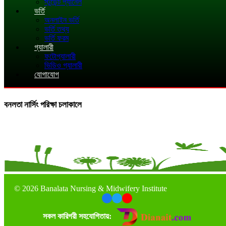
স্টুডেন্ট প্যানেল
ভর্তি
অনলাইন ভর্তি
ভর্তি তথ্য
ভর্তি ফরম
গ্যালারী
ফটোগ্যালারী
ভিডিও গ্যালারী
যোগাযোগ
বনলতা নার্সিং পরিক্ষা চলাকালে
©
2026 Banalata Nursing & Midwifery Institute
সকল কারিগরী সহযোগিতায়: