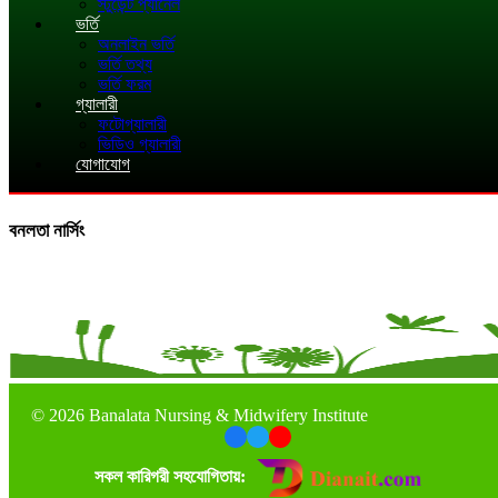
স্টুডেন্ট প্যানেল
ভর্তি
অনলাইন ভর্তি
ভর্তি তথ্য
ভর্তি ফরম
গ্যালারী
ফটোগ্যালারী
ভিডিও গ্যালারী
যোগাযোগ
বনলতা নার্সিং
©
2026 Banalata Nursing & Midwifery Institute
সকল কারিগরী সহযোগিতায়: