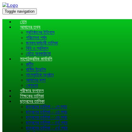
Toggle navigation
হোম
আমাদের তথ্য
প্রতিষ্ঠানের ইতিহাস
পরিচালনা পর্ষদ
জনবল/কর্মচারী তালিকা
বিধি ও প্রবিধান
ভৌত অবকাঠামো
সহপাঠক্রমিক কার্যাবলি
রুটিন
বার্ষিক ইভেন্টস
সাংস্কৃতিক অনুষ্ঠান
আমাদের ব্লগ
খেলাধূলা
পরীক্ষার ফলাফল
শিক্ষকের তালিকা
ছাত্রদের তালিকা
ছাত্রদের তালিকা – ১ম ব্যাচ
ছাত্রদের তালিকা – ২য় ব্যাচ
ছাত্রদের তালিকা – ৩য় ব্যাচ
ছাত্রদের তালিকা – ৪র্থ ব্যাচ
ছাত্রদের তালিকা – ৫র্থ ব্যাচ