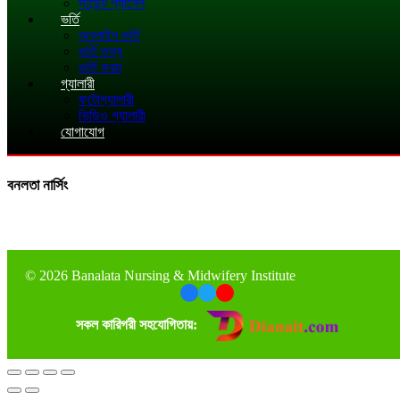
স্টুডেন্ট প্যানেল
ভর্তি
অনলাইন ভর্তি
ভর্তি তথ্য
ভর্তি ফরম
গ্যালারী
ফটোগ্যালারী
ভিডিও গ্যালারী
যোগাযোগ
বনলতা নার্সিং
©
2026 Banalata Nursing & Midwifery Institute
সকল কারিগরী সহযোগিতায়: