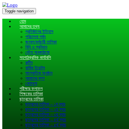
Toggle navigation
হোম
আমাদের তথ্য
প্রতিষ্ঠানের ইতিহাস
পরিচালনা পর্ষদ
জনবল/কর্মচারী তালিকা
বিধি ও প্রবিধান
ভৌত অবকাঠামো
সহপাঠক্রমিক কার্যাবলি
রুটিন
বার্ষিক ইভেন্টস
সাংস্কৃতিক অনুষ্ঠান
আমাদের ব্লগ
খেলাধূলা
পরীক্ষার ফলাফল
শিক্ষকের তালিকা
ছাত্রদের তালিকা
ছাত্রদের তালিকা – ১ম ব্যাচ
ছাত্রদের তালিকা – ২য় ব্যাচ
ছাত্রদের তালিকা – ৩য় ব্যাচ
ছাত্রদের তালিকা – ৪র্থ ব্যাচ
ছাত্রদের তালিকা – ৫র্থ ব্যাচ