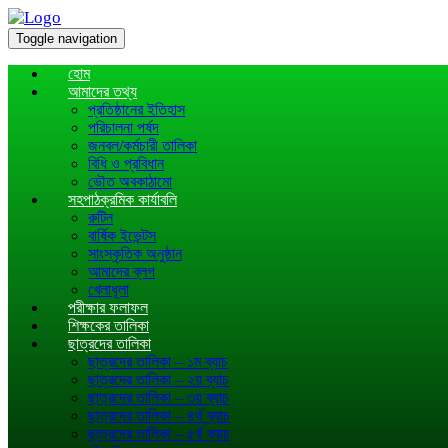
Toggle navigation
হোম
আমাদের তথ্য
প্রতিষ্ঠানের ইতিহাস
পরিচালনা পর্ষদ
জনবল/কর্মচারী তালিকা
বিধি ও প্রবিধান
ভৌত অবকাঠামো
সহপাঠক্রমিক কার্যাবলি
রুটিন
বার্ষিক ইভেন্টস
সাংস্কৃতিক অনুষ্ঠান
আমাদের ব্লগ
খেলাধূলা
পরীক্ষার ফলাফল
শিক্ষকের তালিকা
ছাত্রদের তালিকা
ছাত্রদের তালিকা – ১ম ব্যাচ
ছাত্রদের তালিকা – ২য় ব্যাচ
ছাত্রদের তালিকা – ৩য় ব্যাচ
ছাত্রদের তালিকা – ৪র্থ ব্যাচ
ছাত্রদের তালিকা – ৫র্থ ব্যাচ