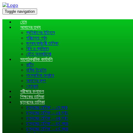
Toggle navigation
হোম
আমাদের তথ্য
প্রতিষ্ঠানের ইতিহাস
পরিচালনা পর্ষদ
জনবল/কর্মচারী তালিকা
বিধি ও প্রবিধান
ভৌত অবকাঠামো
সহপাঠক্রমিক কার্যাবলি
রুটিন
বার্ষিক ইভেন্টস
সাংস্কৃতিক অনুষ্ঠান
আমাদের ব্লগ
খেলাধূলা
পরীক্ষার ফলাফল
শিক্ষকের তালিকা
ছাত্রদের তালিকা
ছাত্রদের তালিকা – ১ম ব্যাচ
ছাত্রদের তালিকা – ২য় ব্যাচ
ছাত্রদের তালিকা – ৩য় ব্যাচ
ছাত্রদের তালিকা – ৪র্থ ব্যাচ
ছাত্রদের তালিকা – ৫র্থ ব্যাচ