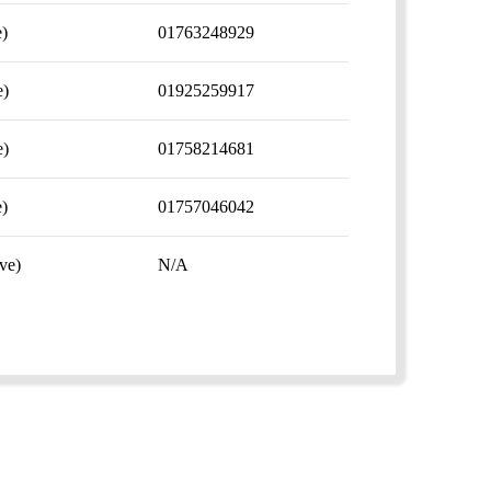
)
01763248929
)
01925259917
)
01758214681
)
01757046042
ve)
N/A