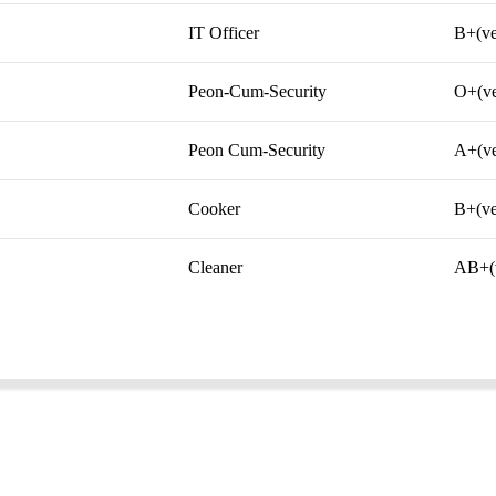
IT Officer
B+(ve
Peon-Cum-Security
O+(ve
Peon Cum-Security
A+(ve
Cooker
B+(ve
Cleaner
AB+(