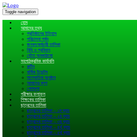
Toggle navigation
হোম
আমাদের তথ্য
প্রতিষ্ঠানের ইতিহাস
পরিচালনা পর্ষদ
জনবল/কর্মচারী তালিকা
বিধি ও প্রবিধান
ভৌত অবকাঠামো
সহপাঠক্রমিক কার্যাবলি
রুটিন
বার্ষিক ইভেন্টস
সাংস্কৃতিক অনুষ্ঠান
আমাদের ব্লগ
খেলাধূলা
পরীক্ষার ফলাফল
শিক্ষকের তালিকা
ছাত্রদের তালিকা
ছাত্রদের তালিকা – ১ম ব্যাচ
ছাত্রদের তালিকা – ২য় ব্যাচ
ছাত্রদের তালিকা – ৩য় ব্যাচ
ছাত্রদের তালিকা – ৪র্থ ব্যাচ
ছাত্রদের তালিকা – ৫র্থ ব্যাচ