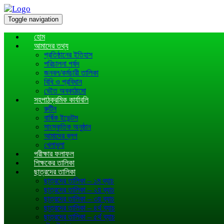
Toggle navigation
হোম
আমাদের তথ্য
প্রতিষ্ঠানের ইতিহাস
পরিচালনা পর্ষদ
জনবল/কর্মচারী তালিকা
বিধি ও প্রবিধান
ভৌত অবকাঠামো
সহপাঠক্রমিক কার্যাবলি
রুটিন
বার্ষিক ইভেন্টস
সাংস্কৃতিক অনুষ্ঠান
আমাদের ব্লগ
খেলাধূলা
পরীক্ষার ফলাফল
শিক্ষকের তালিকা
ছাত্রদের তালিকা
ছাত্রদের তালিকা – ১ম ব্যাচ
ছাত্রদের তালিকা – ২য় ব্যাচ
ছাত্রদের তালিকা – ৩য় ব্যাচ
ছাত্রদের তালিকা – ৪র্থ ব্যাচ
ছাত্রদের তালিকা – ৫র্থ ব্যাচ