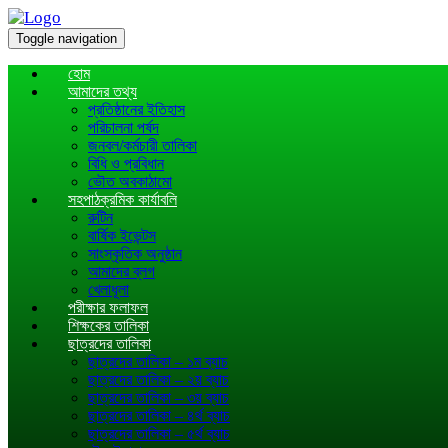
Toggle navigation
হোম
আমাদের তথ্য
প্রতিষ্ঠানের ইতিহাস
পরিচালনা পর্ষদ
জনবল/কর্মচারী তালিকা
বিধি ও প্রবিধান
ভৌত অবকাঠামো
সহপাঠক্রমিক কার্যাবলি
রুটিন
বার্ষিক ইভেন্টস
সাংস্কৃতিক অনুষ্ঠান
আমাদের ব্লগ
খেলাধূলা
পরীক্ষার ফলাফল
শিক্ষকের তালিকা
ছাত্রদের তালিকা
ছাত্রদের তালিকা – ১ম ব্যাচ
ছাত্রদের তালিকা – ২য় ব্যাচ
ছাত্রদের তালিকা – ৩য় ব্যাচ
ছাত্রদের তালিকা – ৪র্থ ব্যাচ
ছাত্রদের তালিকা – ৫র্থ ব্যাচ