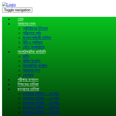
Toggle navigation
হোম
আমাদের তথ্য
প্রতিষ্ঠানের ইতিহাস
পরিচালনা পর্ষদ
জনবল/কর্মচারী তালিকা
বিধি ও প্রবিধান
ভৌত অবকাঠামো
সহপাঠক্রমিক কার্যাবলি
রুটিন
বার্ষিক ইভেন্টস
সাংস্কৃতিক অনুষ্ঠান
আমাদের ব্লগ
খেলাধূলা
পরীক্ষার ফলাফল
শিক্ষকের তালিকা
ছাত্রদের তালিকা
ছাত্রদের তালিকা – ১ম ব্যাচ
ছাত্রদের তালিকা – ২য় ব্যাচ
ছাত্রদের তালিকা – ৩য় ব্যাচ
ছাত্রদের তালিকা – ৪র্থ ব্যাচ
ছাত্রদের তালিকা – ৫র্থ ব্যাচ