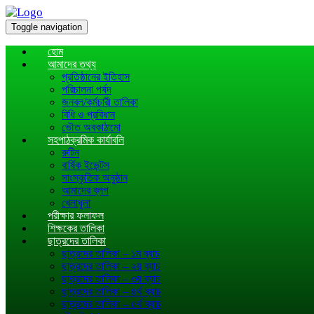
Toggle navigation
হোম
আমাদের তথ্য
প্রতিষ্ঠানের ইতিহাস
পরিচালনা পর্ষদ
জনবল/কর্মচারী তালিকা
বিধি ও প্রবিধান
ভৌত অবকাঠামো
সহপাঠক্রমিক কার্যাবলি
রুটিন
বার্ষিক ইভেন্টস
সাংস্কৃতিক অনুষ্ঠান
আমাদের ব্লগ
খেলাধূলা
পরীক্ষার ফলাফল
শিক্ষকের তালিকা
ছাত্রদের তালিকা
ছাত্রদের তালিকা – ১ম ব্যাচ
ছাত্রদের তালিকা – ২য় ব্যাচ
ছাত্রদের তালিকা – ৩য় ব্যাচ
ছাত্রদের তালিকা – ৪র্থ ব্যাচ
ছাত্রদের তালিকা – ৫র্থ ব্যাচ