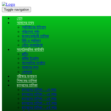
Toggle navigation
হোম
আমাদের তথ্য
প্রতিষ্ঠানের ইতিহাস
পরিচালনা পর্ষদ
জনবল/কর্মচারী তালিকা
বিধি ও প্রবিধান
ভৌত অবকাঠামো
সহপাঠক্রমিক কার্যাবলি
রুটিন
বার্ষিক ইভেন্টস
সাংস্কৃতিক অনুষ্ঠান
আমাদের ব্লগ
খেলাধূলা
পরীক্ষার ফলাফল
শিক্ষকের তালিকা
ছাত্রদের তালিকা
ছাত্রদের তালিকা – ১ম ব্যাচ
ছাত্রদের তালিকা – ২য় ব্যাচ
ছাত্রদের তালিকা – ৩য় ব্যাচ
ছাত্রদের তালিকা – ৪র্থ ব্যাচ
ছাত্রদের তালিকা – ৫র্থ ব্যাচ