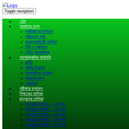
Toggle navigation
হোম
আমাদের তথ্য
প্রতিষ্ঠানের ইতিহাস
পরিচালনা পর্ষদ
জনবল/কর্মচারী তালিকা
বিধি ও প্রবিধান
ভৌত অবকাঠামো
সহপাঠক্রমিক কার্যাবলি
রুটিন
বার্ষিক ইভেন্টস
সাংস্কৃতিক অনুষ্ঠান
আমাদের ব্লগ
খেলাধূলা
পরীক্ষার ফলাফল
শিক্ষকের তালিকা
ছাত্রদের তালিকা
ছাত্রদের তালিকা – ১ম ব্যাচ
ছাত্রদের তালিকা – ২য় ব্যাচ
ছাত্রদের তালিকা – ৩য় ব্যাচ
ছাত্রদের তালিকা – ৪র্থ ব্যাচ
ছাত্রদের তালিকা – ৫র্থ ব্যাচ