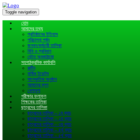
Toggle navigation
হোম
আমাদের তথ্য
প্রতিষ্ঠানের ইতিহাস
পরিচালনা পর্ষদ
জনবল/কর্মচারী তালিকা
বিধি ও প্রবিধান
ভৌত অবকাঠামো
সহপাঠক্রমিক কার্যাবলি
রুটিন
বার্ষিক ইভেন্টস
সাংস্কৃতিক অনুষ্ঠান
আমাদের ব্লগ
খেলাধূলা
পরীক্ষার ফলাফল
শিক্ষকের তালিকা
ছাত্রদের তালিকা
ছাত্রদের তালিকা – ১ম ব্যাচ
ছাত্রদের তালিকা – ২য় ব্যাচ
ছাত্রদের তালিকা – ৩য় ব্যাচ
ছাত্রদের তালিকা – ৪র্থ ব্যাচ
ছাত্রদের তালিকা – ৫র্থ ব্যাচ