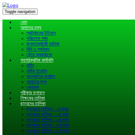
Toggle navigation
হোম
আমাদের তথ্য
প্রতিষ্ঠানের ইতিহাস
পরিচালনা পর্ষদ
জনবল/কর্মচারী তালিকা
বিধি ও প্রবিধান
ভৌত অবকাঠামো
সহপাঠক্রমিক কার্যাবলি
রুটিন
বার্ষিক ইভেন্টস
সাংস্কৃতিক অনুষ্ঠান
আমাদের ব্লগ
খেলাধূলা
পরীক্ষার ফলাফল
শিক্ষকের তালিকা
ছাত্রদের তালিকা
ছাত্রদের তালিকা – ১ম ব্যাচ
ছাত্রদের তালিকা – ২য় ব্যাচ
ছাত্রদের তালিকা – ৩য় ব্যাচ
ছাত্রদের তালিকা – ৪র্থ ব্যাচ
ছাত্রদের তালিকা – ৫র্থ ব্যাচ