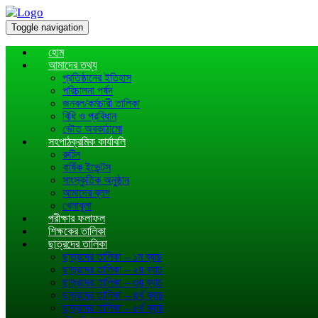
Toggle navigation
হোম
আমাদের তথ্য
প্রতিষ্ঠানের ইতিহাস
পরিচালনা পর্ষদ
জনবল/কর্মচারী তালিকা
বিধি ও প্রবিধান
ভৌত অবকাঠামো
সহপাঠক্রমিক কার্যাবলি
রুটিন
বার্ষিক ইভেন্টস
সাংস্কৃতিক অনুষ্ঠান
আমাদের ব্লগ
খেলাধূলা
পরীক্ষার ফলাফল
শিক্ষকের তালিকা
ছাত্রদের তালিকা
ছাত্রদের তালিকা – ১ম ব্যাচ
ছাত্রদের তালিকা – ২য় ব্যাচ
ছাত্রদের তালিকা – ৩য় ব্যাচ
ছাত্রদের তালিকা – ৪র্থ ব্যাচ
ছাত্রদের তালিকা – ৫র্থ ব্যাচ