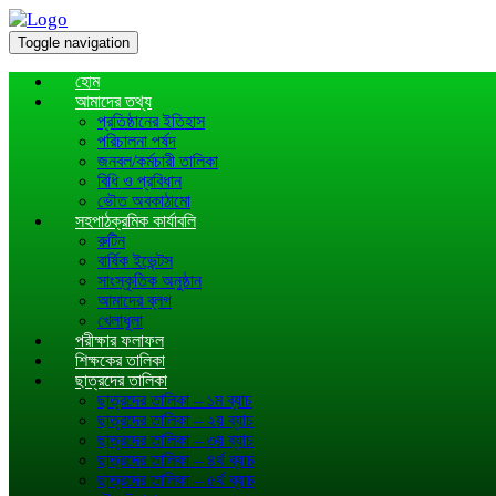
Toggle navigation
হোম
আমাদের তথ্য
প্রতিষ্ঠানের ইতিহাস
পরিচালনা পর্ষদ
জনবল/কর্মচারী তালিকা
বিধি ও প্রবিধান
ভৌত অবকাঠামো
সহপাঠক্রমিক কার্যাবলি
রুটিন
বার্ষিক ইভেন্টস
সাংস্কৃতিক অনুষ্ঠান
আমাদের ব্লগ
খেলাধূলা
পরীক্ষার ফলাফল
শিক্ষকের তালিকা
ছাত্রদের তালিকা
ছাত্রদের তালিকা – ১ম ব্যাচ
ছাত্রদের তালিকা – ২য় ব্যাচ
ছাত্রদের তালিকা – ৩য় ব্যাচ
ছাত্রদের তালিকা – ৪র্থ ব্যাচ
ছাত্রদের তালিকা – ৫র্থ ব্যাচ