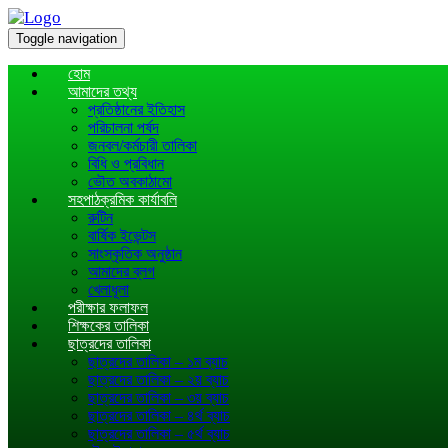
Toggle navigation
হোম
আমাদের তথ্য
প্রতিষ্ঠানের ইতিহাস
পরিচালনা পর্ষদ
জনবল/কর্মচারী তালিকা
বিধি ও প্রবিধান
ভৌত অবকাঠামো
সহপাঠক্রমিক কার্যাবলি
রুটিন
বার্ষিক ইভেন্টস
সাংস্কৃতিক অনুষ্ঠান
আমাদের ব্লগ
খেলাধূলা
পরীক্ষার ফলাফল
শিক্ষকের তালিকা
ছাত্রদের তালিকা
ছাত্রদের তালিকা – ১ম ব্যাচ
ছাত্রদের তালিকা – ২য় ব্যাচ
ছাত্রদের তালিকা – ৩য় ব্যাচ
ছাত্রদের তালিকা – ৪র্থ ব্যাচ
ছাত্রদের তালিকা – ৫র্থ ব্যাচ