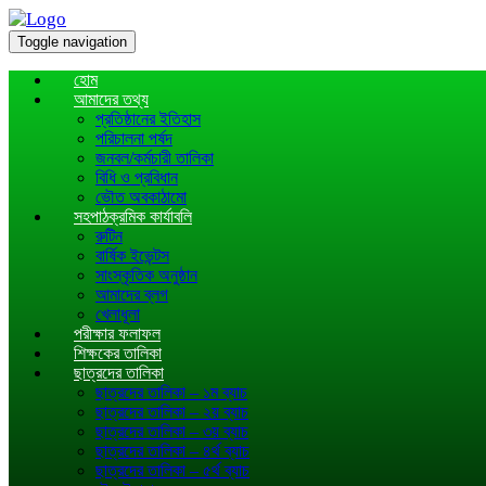
Toggle navigation
হোম
আমাদের তথ্য
প্রতিষ্ঠানের ইতিহাস
পরিচালনা পর্ষদ
জনবল/কর্মচারী তালিকা
বিধি ও প্রবিধান
ভৌত অবকাঠামো
সহপাঠক্রমিক কার্যাবলি
রুটিন
বার্ষিক ইভেন্টস
সাংস্কৃতিক অনুষ্ঠান
আমাদের ব্লগ
খেলাধূলা
পরীক্ষার ফলাফল
শিক্ষকের তালিকা
ছাত্রদের তালিকা
ছাত্রদের তালিকা – ১ম ব্যাচ
ছাত্রদের তালিকা – ২য় ব্যাচ
ছাত্রদের তালিকা – ৩য় ব্যাচ
ছাত্রদের তালিকা – ৪র্থ ব্যাচ
ছাত্রদের তালিকা – ৫র্থ ব্যাচ