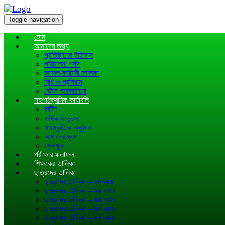
Toggle navigation
হোম
আমাদের তথ্য
প্রতিষ্ঠানের ইতিহাস
পরিচালনা পর্ষদ
জনবল/কর্মচারী তালিকা
বিধি ও প্রবিধান
ভৌত অবকাঠামো
সহপাঠক্রমিক কার্যাবলি
রুটিন
বার্ষিক ইভেন্টস
সাংস্কৃতিক অনুষ্ঠান
আমাদের ব্লগ
খেলাধূলা
পরীক্ষার ফলাফল
শিক্ষকের তালিকা
ছাত্রদের তালিকা
ছাত্রদের তালিকা – ১ম ব্যাচ
ছাত্রদের তালিকা – ২য় ব্যাচ
ছাত্রদের তালিকা – ৩য় ব্যাচ
ছাত্রদের তালিকা – ৪র্থ ব্যাচ
ছাত্রদের তালিকা – ৫র্থ ব্যাচ