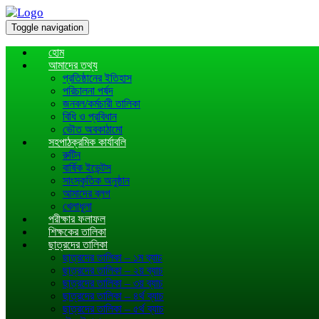
Toggle navigation
হোম
আমাদের তথ্য
প্রতিষ্ঠানের ইতিহাস
পরিচালনা পর্ষদ
জনবল/কর্মচারী তালিকা
বিধি ও প্রবিধান
ভৌত অবকাঠামো
সহপাঠক্রমিক কার্যাবলি
রুটিন
বার্ষিক ইভেন্টস
সাংস্কৃতিক অনুষ্ঠান
আমাদের ব্লগ
খেলাধূলা
পরীক্ষার ফলাফল
শিক্ষকের তালিকা
ছাত্রদের তালিকা
ছাত্রদের তালিকা – ১ম ব্যাচ
ছাত্রদের তালিকা – ২য় ব্যাচ
ছাত্রদের তালিকা – ৩য় ব্যাচ
ছাত্রদের তালিকা – ৪র্থ ব্যাচ
ছাত্রদের তালিকা – ৫র্থ ব্যাচ