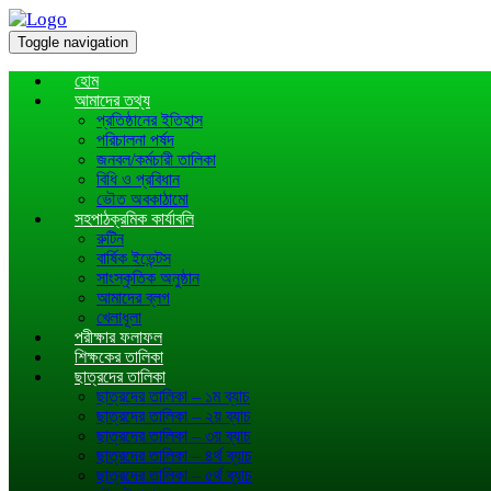
Toggle navigation
হোম
আমাদের তথ্য
প্রতিষ্ঠানের ইতিহাস
পরিচালনা পর্ষদ
জনবল/কর্মচারী তালিকা
বিধি ও প্রবিধান
ভৌত অবকাঠামো
সহপাঠক্রমিক কার্যাবলি
রুটিন
বার্ষিক ইভেন্টস
সাংস্কৃতিক অনুষ্ঠান
আমাদের ব্লগ
খেলাধূলা
পরীক্ষার ফলাফল
শিক্ষকের তালিকা
ছাত্রদের তালিকা
ছাত্রদের তালিকা – ১ম ব্যাচ
ছাত্রদের তালিকা – ২য় ব্যাচ
ছাত্রদের তালিকা – ৩য় ব্যাচ
ছাত্রদের তালিকা – ৪র্থ ব্যাচ
ছাত্রদের তালিকা – ৫র্থ ব্যাচ