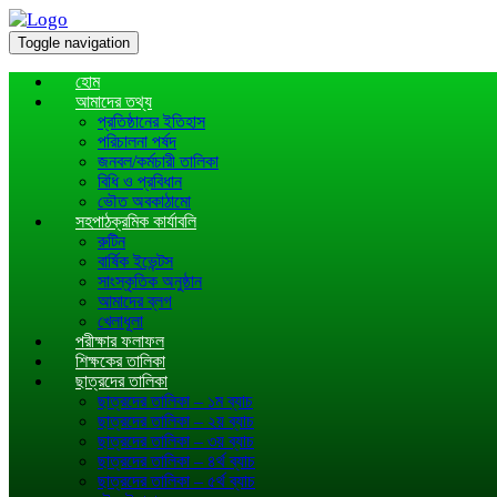
Toggle navigation
হোম
আমাদের তথ্য
প্রতিষ্ঠানের ইতিহাস
পরিচালনা পর্ষদ
জনবল/কর্মচারী তালিকা
বিধি ও প্রবিধান
ভৌত অবকাঠামো
সহপাঠক্রমিক কার্যাবলি
রুটিন
বার্ষিক ইভেন্টস
সাংস্কৃতিক অনুষ্ঠান
আমাদের ব্লগ
খেলাধূলা
পরীক্ষার ফলাফল
শিক্ষকের তালিকা
ছাত্রদের তালিকা
ছাত্রদের তালিকা – ১ম ব্যাচ
ছাত্রদের তালিকা – ২য় ব্যাচ
ছাত্রদের তালিকা – ৩য় ব্যাচ
ছাত্রদের তালিকা – ৪র্থ ব্যাচ
ছাত্রদের তালিকা – ৫র্থ ব্যাচ