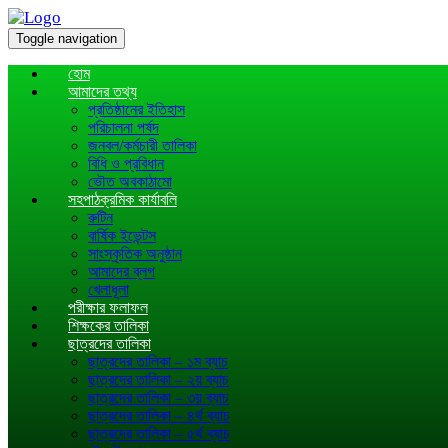
Toggle navigation
হোম
আমাদের তথ্য
প্রতিষ্ঠানের ইতিহাস
পরিচালনা পর্ষদ
জনবল/কর্মচারী তালিকা
বিধি ও প্রবিধান
ভৌত অবকাঠামো
সহপাঠক্রমিক কার্যাবলি
রুটিন
বার্ষিক ইভেন্টস
সাংস্কৃতিক অনুষ্ঠান
আমাদের ব্লগ
খেলাধূলা
পরীক্ষার ফলাফল
শিক্ষকের তালিকা
ছাত্রদের তালিকা
ছাত্রদের তালিকা – ১ম ব্যাচ
ছাত্রদের তালিকা – ২য় ব্যাচ
ছাত্রদের তালিকা – ৩য় ব্যাচ
ছাত্রদের তালিকা – ৪র্থ ব্যাচ
ছাত্রদের তালিকা – ৫র্থ ব্যাচ