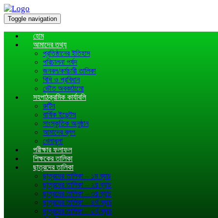
Toggle navigation
হোম
আমাদের তথ্য
প্রতিষ্ঠানের ইতিহাস
পরিচালনা পর্ষদ
জনবল/কর্মচারী তালিকা
বিধি ও প্রবিধান
ভৌত অবকাঠামো
সহপাঠক্রমিক কার্যাবলি
রুটিন
বার্ষিক ইভেন্টস
সাংস্কৃতিক অনুষ্ঠান
আমাদের ব্লগ
খেলাধূলা
পরীক্ষার ফলাফল
শিক্ষকের তালিকা
ছাত্রদের তালিকা
ছাত্রদের তালিকা – ১ম ব্যাচ
ছাত্রদের তালিকা – ২য় ব্যাচ
ছাত্রদের তালিকা – ৩য় ব্যাচ
ছাত্রদের তালিকা – ৪র্থ ব্যাচ
ছাত্রদের তালিকা – ৫র্থ ব্যাচ