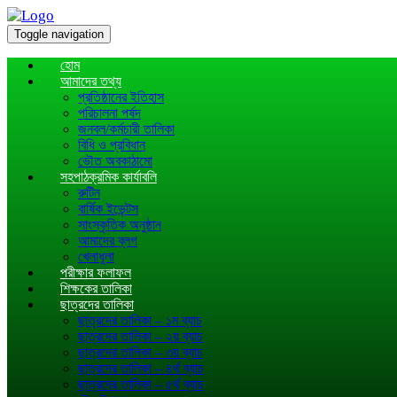
Toggle navigation
হোম
আমাদের তথ্য
প্রতিষ্ঠানের ইতিহাস
পরিচালনা পর্ষদ
জনবল/কর্মচারী তালিকা
বিধি ও প্রবিধান
ভৌত অবকাঠামো
সহপাঠক্রমিক কার্যাবলি
রুটিন
বার্ষিক ইভেন্টস
সাংস্কৃতিক অনুষ্ঠান
আমাদের ব্লগ
খেলাধূলা
পরীক্ষার ফলাফল
শিক্ষকের তালিকা
ছাত্রদের তালিকা
ছাত্রদের তালিকা – ১ম ব্যাচ
ছাত্রদের তালিকা – ২য় ব্যাচ
ছাত্রদের তালিকা – ৩য় ব্যাচ
ছাত্রদের তালিকা – ৪র্থ ব্যাচ
ছাত্রদের তালিকা – ৫র্থ ব্যাচ