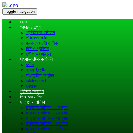
Toggle navigation
হোম
আমাদের তথ্য
প্রতিষ্ঠানের ইতিহাস
পরিচালনা পর্ষদ
জনবল/কর্মচারী তালিকা
বিধি ও প্রবিধান
ভৌত অবকাঠামো
সহপাঠক্রমিক কার্যাবলি
রুটিন
বার্ষিক ইভেন্টস
সাংস্কৃতিক অনুষ্ঠান
আমাদের ব্লগ
খেলাধূলা
পরীক্ষার ফলাফল
শিক্ষকের তালিকা
ছাত্রদের তালিকা
ছাত্রদের তালিকা – ১ম ব্যাচ
ছাত্রদের তালিকা – ২য় ব্যাচ
ছাত্রদের তালিকা – ৩য় ব্যাচ
ছাত্রদের তালিকা – ৪র্থ ব্যাচ
ছাত্রদের তালিকা – ৫র্থ ব্যাচ