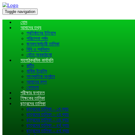
Toggle navigation
হোম
আমাদের তথ্য
প্রতিষ্ঠানের ইতিহাস
পরিচালনা পর্ষদ
জনবল/কর্মচারী তালিকা
বিধি ও প্রবিধান
ভৌত অবকাঠামো
সহপাঠক্রমিক কার্যাবলি
রুটিন
বার্ষিক ইভেন্টস
সাংস্কৃতিক অনুষ্ঠান
আমাদের ব্লগ
খেলাধূলা
পরীক্ষার ফলাফল
শিক্ষকের তালিকা
ছাত্রদের তালিকা
ছাত্রদের তালিকা – ১ম ব্যাচ
ছাত্রদের তালিকা – ২য় ব্যাচ
ছাত্রদের তালিকা – ৩য় ব্যাচ
ছাত্রদের তালিকা – ৪র্থ ব্যাচ
ছাত্রদের তালিকা – ৫র্থ ব্যাচ