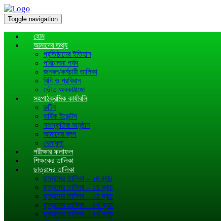
Toggle navigation
হোম
আমাদের তথ্য
প্রতিষ্ঠানের ইতিহাস
পরিচালনা পর্ষদ
জনবল/কর্মচারী তালিকা
বিধি ও প্রবিধান
ভৌত অবকাঠামো
সহপাঠক্রমিক কার্যাবলি
রুটিন
বার্ষিক ইভেন্টস
সাংস্কৃতিক অনুষ্ঠান
আমাদের ব্লগ
খেলাধূলা
পরীক্ষার ফলাফল
শিক্ষকের তালিকা
ছাত্রদের তালিকা
ছাত্রদের তালিকা – ১ম ব্যাচ
ছাত্রদের তালিকা – ২য় ব্যাচ
ছাত্রদের তালিকা – ৩য় ব্যাচ
ছাত্রদের তালিকা – ৪র্থ ব্যাচ
ছাত্রদের তালিকা – ৫র্থ ব্যাচ