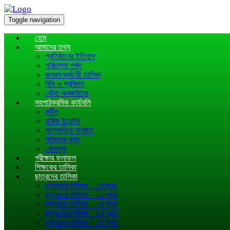
Toggle navigation
হোম
আমাদের তথ্য
প্রতিষ্ঠানের ইতিহাস
পরিচালনা পর্ষদ
জনবল/কর্মচারী তালিকা
বিধি ও প্রবিধান
ভৌত অবকাঠামো
সহপাঠক্রমিক কার্যাবলি
রুটিন
বার্ষিক ইভেন্টস
সাংস্কৃতিক অনুষ্ঠান
আমাদের ব্লগ
খেলাধূলা
পরীক্ষার ফলাফল
শিক্ষকের তালিকা
ছাত্রদের তালিকা
ছাত্রদের তালিকা – ১ম ব্যাচ
ছাত্রদের তালিকা – ২য় ব্যাচ
ছাত্রদের তালিকা – ৩য় ব্যাচ
ছাত্রদের তালিকা – ৪র্থ ব্যাচ
ছাত্রদের তালিকা – ৫র্থ ব্যাচ