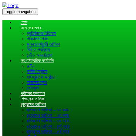
Toggle navigation
হোম
আমাদের তথ্য
প্রতিষ্ঠানের ইতিহাস
পরিচালনা পর্ষদ
জনবল/কর্মচারী তালিকা
বিধি ও প্রবিধান
ভৌত অবকাঠামো
সহপাঠক্রমিক কার্যাবলি
রুটিন
বার্ষিক ইভেন্টস
সাংস্কৃতিক অনুষ্ঠান
আমাদের ব্লগ
খেলাধূলা
পরীক্ষার ফলাফল
শিক্ষকের তালিকা
ছাত্রদের তালিকা
ছাত্রদের তালিকা – ১ম ব্যাচ
ছাত্রদের তালিকা – ২য় ব্যাচ
ছাত্রদের তালিকা – ৩য় ব্যাচ
ছাত্রদের তালিকা – ৪র্থ ব্যাচ
ছাত্রদের তালিকা – ৫র্থ ব্যাচ