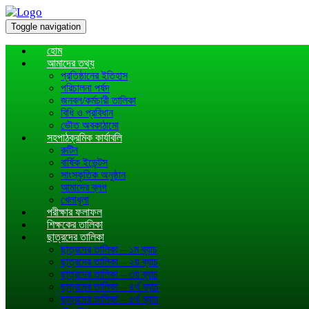
Toggle navigation
হোম
আমাদের তথ্য
প্রতিষ্ঠানের ইতিহাস
পরিচালনা পর্ষদ
জনবল/কর্মচারী তালিকা
বিধি ও প্রবিধান
ভৌত অবকাঠামো
সহপাঠক্রমিক কার্যাবলি
রুটিন
বার্ষিক ইভেন্টস
সাংস্কৃতিক অনুষ্ঠান
আমাদের ব্লগ
খেলাধূলা
পরীক্ষার ফলাফল
শিক্ষকের তালিকা
ছাত্রদের তালিকা
ছাত্রদের তালিকা – ১ম ব্যাচ
ছাত্রদের তালিকা – ২য় ব্যাচ
ছাত্রদের তালিকা – ৩য় ব্যাচ
ছাত্রদের তালিকা – ৪র্থ ব্যাচ
ছাত্রদের তালিকা – ৫র্থ ব্যাচ