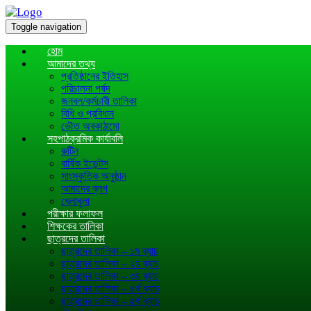
Toggle navigation
হোম
আমাদের তথ্য
প্রতিষ্ঠানের ইতিহাস
পরিচালনা পর্ষদ
জনবল/কর্মচারী তালিকা
বিধি ও প্রবিধান
ভৌত অবকাঠামো
সহপাঠক্রমিক কার্যাবলি
রুটিন
বার্ষিক ইভেন্টস
সাংস্কৃতিক অনুষ্ঠান
আমাদের ব্লগ
খেলাধূলা
পরীক্ষার ফলাফল
শিক্ষকের তালিকা
ছাত্রদের তালিকা
ছাত্রদের তালিকা – ১ম ব্যাচ
ছাত্রদের তালিকা – ২য় ব্যাচ
ছাত্রদের তালিকা – ৩য় ব্যাচ
ছাত্রদের তালিকা – ৪র্থ ব্যাচ
ছাত্রদের তালিকা – ৫র্থ ব্যাচ