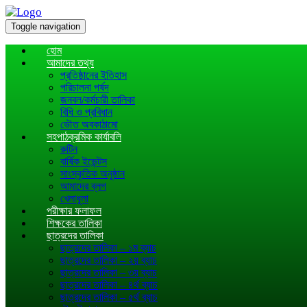
Toggle navigation
হোম
আমাদের তথ্য
প্রতিষ্ঠানের ইতিহাস
পরিচালনা পর্ষদ
জনবল/কর্মচারী তালিকা
বিধি ও প্রবিধান
ভৌত অবকাঠামো
সহপাঠক্রমিক কার্যাবলি
রুটিন
বার্ষিক ইভেন্টস
সাংস্কৃতিক অনুষ্ঠান
আমাদের ব্লগ
খেলাধূলা
পরীক্ষার ফলাফল
শিক্ষকের তালিকা
ছাত্রদের তালিকা
ছাত্রদের তালিকা – ১ম ব্যাচ
ছাত্রদের তালিকা – ২য় ব্যাচ
ছাত্রদের তালিকা – ৩য় ব্যাচ
ছাত্রদের তালিকা – ৪র্থ ব্যাচ
ছাত্রদের তালিকা – ৫র্থ ব্যাচ