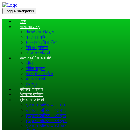
Toggle navigation
হোম
আমাদের তথ্য
প্রতিষ্ঠানের ইতিহাস
পরিচালনা পর্ষদ
জনবল/কর্মচারী তালিকা
বিধি ও প্রবিধান
ভৌত অবকাঠামো
সহপাঠক্রমিক কার্যাবলি
রুটিন
বার্ষিক ইভেন্টস
সাংস্কৃতিক অনুষ্ঠান
আমাদের ব্লগ
খেলাধূলা
পরীক্ষার ফলাফল
শিক্ষকের তালিকা
ছাত্রদের তালিকা
ছাত্রদের তালিকা – ১ম ব্যাচ
ছাত্রদের তালিকা – ২য় ব্যাচ
ছাত্রদের তালিকা – ৩য় ব্যাচ
ছাত্রদের তালিকা – ৪র্থ ব্যাচ
ছাত্রদের তালিকা – ৫র্থ ব্যাচ