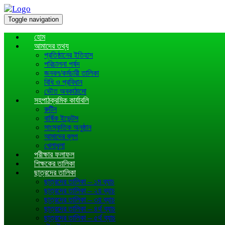
Toggle navigation
হোম
আমাদের তথ্য
প্রতিষ্ঠানের ইতিহাস
পরিচালনা পর্ষদ
জনবল/কর্মচারী তালিকা
বিধি ও প্রবিধান
ভৌত অবকাঠামো
সহপাঠক্রমিক কার্যাবলি
রুটিন
বার্ষিক ইভেন্টস
সাংস্কৃতিক অনুষ্ঠান
আমাদের ব্লগ
খেলাধূলা
পরীক্ষার ফলাফল
শিক্ষকের তালিকা
ছাত্রদের তালিকা
ছাত্রদের তালিকা – ১ম ব্যাচ
ছাত্রদের তালিকা – ২য় ব্যাচ
ছাত্রদের তালিকা – ৩য় ব্যাচ
ছাত্রদের তালিকা – ৪র্থ ব্যাচ
ছাত্রদের তালিকা – ৫র্থ ব্যাচ