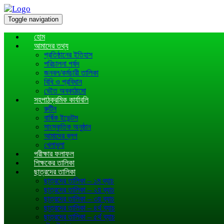
Toggle navigation
হোম
আমাদের তথ্য
প্রতিষ্ঠানের ইতিহাস
পরিচালনা পর্ষদ
জনবল/কর্মচারী তালিকা
বিধি ও প্রবিধান
ভৌত অবকাঠামো
সহপাঠক্রমিক কার্যাবলি
রুটিন
বার্ষিক ইভেন্টস
সাংস্কৃতিক অনুষ্ঠান
আমাদের ব্লগ
খেলাধূলা
পরীক্ষার ফলাফল
শিক্ষকের তালিকা
ছাত্রদের তালিকা
ছাত্রদের তালিকা – ১ম ব্যাচ
ছাত্রদের তালিকা – ২য় ব্যাচ
ছাত্রদের তালিকা – ৩য় ব্যাচ
ছাত্রদের তালিকা – ৪র্থ ব্যাচ
ছাত্রদের তালিকা – ৫র্থ ব্যাচ