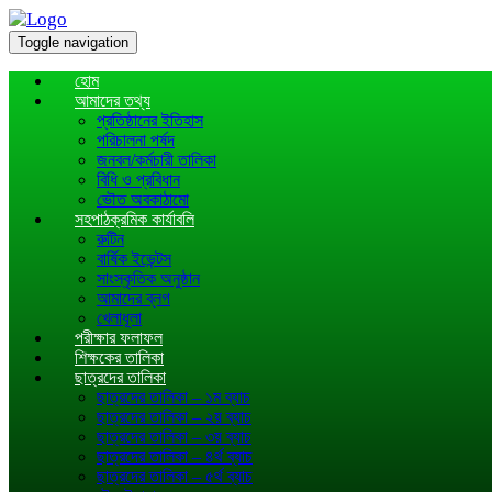
Toggle navigation
হোম
আমাদের তথ্য
প্রতিষ্ঠানের ইতিহাস
পরিচালনা পর্ষদ
জনবল/কর্মচারী তালিকা
বিধি ও প্রবিধান
ভৌত অবকাঠামো
সহপাঠক্রমিক কার্যাবলি
রুটিন
বার্ষিক ইভেন্টস
সাংস্কৃতিক অনুষ্ঠান
আমাদের ব্লগ
খেলাধূলা
পরীক্ষার ফলাফল
শিক্ষকের তালিকা
ছাত্রদের তালিকা
ছাত্রদের তালিকা – ১ম ব্যাচ
ছাত্রদের তালিকা – ২য় ব্যাচ
ছাত্রদের তালিকা – ৩য় ব্যাচ
ছাত্রদের তালিকা – ৪র্থ ব্যাচ
ছাত্রদের তালিকা – ৫র্থ ব্যাচ