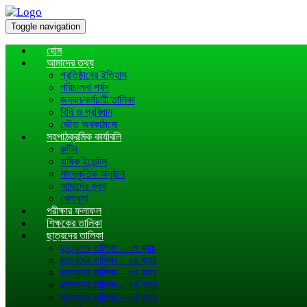
Toggle navigation
হোম
আমাদের তথ্য
প্রতিষ্ঠানের ইতিহাস
পরিচালনা পর্ষদ
জনবল/কর্মচারী তালিকা
বিধি ও প্রবিধান
ভৌত অবকাঠামো
সহপাঠক্রমিক কার্যাবলি
রুটিন
বার্ষিক ইভেন্টস
সাংস্কৃতিক অনুষ্ঠান
আমাদের ব্লগ
খেলাধূলা
পরীক্ষার ফলাফল
শিক্ষকের তালিকা
ছাত্রদের তালিকা
ছাত্রদের তালিকা – ১ম ব্যাচ
ছাত্রদের তালিকা – ২য় ব্যাচ
ছাত্রদের তালিকা – ৩য় ব্যাচ
ছাত্রদের তালিকা – ৪র্থ ব্যাচ
ছাত্রদের তালিকা – ৫র্থ ব্যাচ