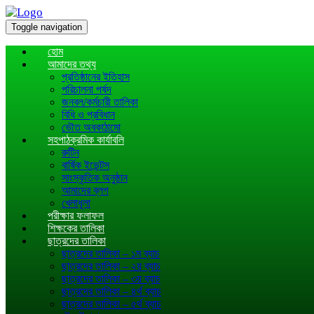
Toggle navigation
হোম
আমাদের তথ্য
প্রতিষ্ঠানের ইতিহাস
পরিচালনা পর্ষদ
জনবল/কর্মচারী তালিকা
বিধি ও প্রবিধান
ভৌত অবকাঠামো
সহপাঠক্রমিক কার্যাবলি
রুটিন
বার্ষিক ইভেন্টস
সাংস্কৃতিক অনুষ্ঠান
আমাদের ব্লগ
খেলাধূলা
পরীক্ষার ফলাফল
শিক্ষকের তালিকা
ছাত্রদের তালিকা
ছাত্রদের তালিকা – ১ম ব্যাচ
ছাত্রদের তালিকা – ২য় ব্যাচ
ছাত্রদের তালিকা – ৩য় ব্যাচ
ছাত্রদের তালিকা – ৪র্থ ব্যাচ
ছাত্রদের তালিকা – ৫র্থ ব্যাচ