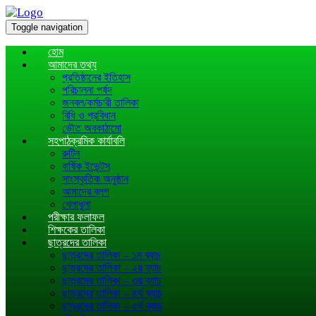
Toggle navigation
হোম
আমাদের তথ্য
প্রতিষ্ঠানের ইতিহাস
পরিচালনা পর্ষদ
জনবল/কর্মচারী তালিকা
বিধি ও প্রবিধান
ভৌত অবকাঠামো
সহপাঠক্রমিক কার্যাবলি
রুটিন
বার্ষিক ইভেন্টস
সাংস্কৃতিক অনুষ্ঠান
আমাদের ব্লগ
খেলাধূলা
পরীক্ষার ফলাফল
শিক্ষকের তালিকা
ছাত্রদের তালিকা
ছাত্রদের তালিকা – ১ম ব্যাচ
ছাত্রদের তালিকা – ২য় ব্যাচ
ছাত্রদের তালিকা – ৩য় ব্যাচ
ছাত্রদের তালিকা – ৪র্থ ব্যাচ
ছাত্রদের তালিকা – ৫র্থ ব্যাচ