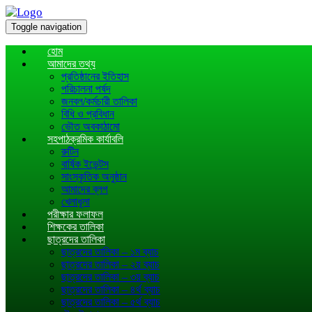
Toggle navigation
হোম
আমাদের তথ্য
প্রতিষ্ঠানের ইতিহাস
পরিচালনা পর্ষদ
জনবল/কর্মচারী তালিকা
বিধি ও প্রবিধান
ভৌত অবকাঠামো
সহপাঠক্রমিক কার্যাবলি
রুটিন
বার্ষিক ইভেন্টস
সাংস্কৃতিক অনুষ্ঠান
আমাদের ব্লগ
খেলাধূলা
পরীক্ষার ফলাফল
শিক্ষকের তালিকা
ছাত্রদের তালিকা
ছাত্রদের তালিকা – ১ম ব্যাচ
ছাত্রদের তালিকা – ২য় ব্যাচ
ছাত্রদের তালিকা – ৩য় ব্যাচ
ছাত্রদের তালিকা – ৪র্থ ব্যাচ
ছাত্রদের তালিকা – ৫র্থ ব্যাচ