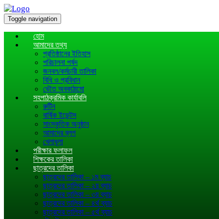
Toggle navigation
হোম
আমাদের তথ্য
প্রতিষ্ঠানের ইতিহাস
পরিচালনা পর্ষদ
জনবল/কর্মচারী তালিকা
বিধি ও প্রবিধান
ভৌত অবকাঠামো
সহপাঠক্রমিক কার্যাবলি
রুটিন
বার্ষিক ইভেন্টস
সাংস্কৃতিক অনুষ্ঠান
আমাদের ব্লগ
খেলাধূলা
পরীক্ষার ফলাফল
শিক্ষকের তালিকা
ছাত্রদের তালিকা
ছাত্রদের তালিকা – ১ম ব্যাচ
ছাত্রদের তালিকা – ২য় ব্যাচ
ছাত্রদের তালিকা – ৩য় ব্যাচ
ছাত্রদের তালিকা – ৪র্থ ব্যাচ
ছাত্রদের তালিকা – ৫র্থ ব্যাচ