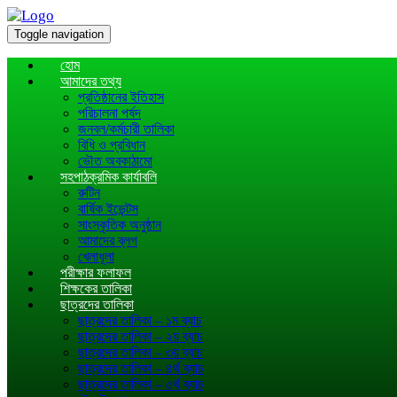
Toggle navigation
হোম
আমাদের তথ্য
প্রতিষ্ঠানের ইতিহাস
পরিচালনা পর্ষদ
জনবল/কর্মচারী তালিকা
বিধি ও প্রবিধান
ভৌত অবকাঠামো
সহপাঠক্রমিক কার্যাবলি
রুটিন
বার্ষিক ইভেন্টস
সাংস্কৃতিক অনুষ্ঠান
আমাদের ব্লগ
খেলাধূলা
পরীক্ষার ফলাফল
শিক্ষকের তালিকা
ছাত্রদের তালিকা
ছাত্রদের তালিকা – ১ম ব্যাচ
ছাত্রদের তালিকা – ২য় ব্যাচ
ছাত্রদের তালিকা – ৩য় ব্যাচ
ছাত্রদের তালিকা – ৪র্থ ব্যাচ
ছাত্রদের তালিকা – ৫র্থ ব্যাচ